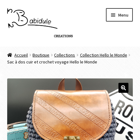
Menu
Accueil
Accueil
Boutique
Collections
Collection Hello le Monde
Sac à dos cuir et crochet voyage Hello le Monde
Boutique
Personnalisation de produit
Infos
🔍
Contact
Connexion