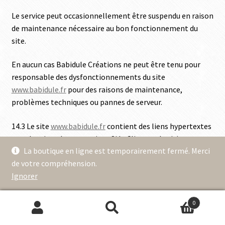
Le service peut occasionnellement être suspendu en raison
de maintenance nécessaire au bon fonctionnement du
site.
En aucun cas Babidule Créations ne peut être tenu pour
responsable des dysfonctionnements du site
www.babidule.fr
pour des raisons de maintenance,
problèmes techniques ou pannes de serveur.
14.3 Le site
www.babidule.fr
contient des liens hypertextes
vers des sites de partenaires. Si le Client ou le visiteur
La boutique en ligne est temporairement fermé. Merci
navigue sur les sites partenaires, Babidule Créations ne
de votre compréhension.
pourra être tenu pour responsable quant au contenu, ni
Ignorer
aux dommages qui pourraient résulter de l’utilisation de
ces sites.
0
Recherche