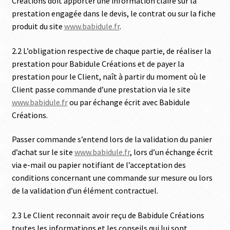
Créations doit apporter une information claire sur la
prestation engagée dans le devis, le contrat ou sur la fiche
produit du site
www.babidule.fr
.
2.2 L’obligation respective de chaque partie, de réaliser la
prestation pour Babidule Créations et de payer la
prestation pour le Client, naît à partir du moment où le
Client passe commande d’une prestation via le site
www.babidule.fr
ou par échange écrit avec Babidule
Créations.
Passer commande s’entend lors de la validation du panier
d’achat sur le site
www.babidule.fr
, lors d’un échange écrit
via e-mail ou papier notifiant de l’acceptation des
conditions concernant une commande sur mesure ou lors
de la validation d’un élément contractuel.
2.3 Le Client reconnait avoir reçu de Babidule Créations
toutes les informations et les conseils qui lui sont