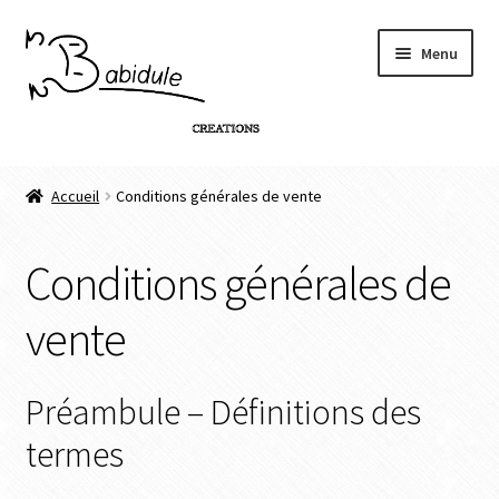
Menu
Accueil
Accueil
Conditions générales de vente
Boutique
Conditions générales de
Personnalisation de produit
vente
Infos
Contact
Préambule – Définitions des
termes
Connexion