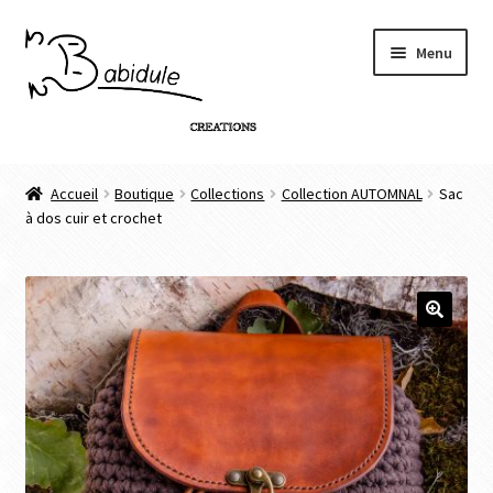
Menu
Accueil
Accueil
Boutique
Collections
Collection AUTOMNAL
Sac
à dos cuir et crochet
Boutique
Personnalisation de produit
Infos
🔍
Contact
Connexion