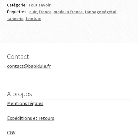
Catégorie :
Tout savoir
Étiquettes :
cuir
,
france
,
made in france
,
tannage végétal
,
tannerie
,
teinture
Contact
contact@babidule.fr
A propos
Mentions légales
Expéditions et retours
CGV