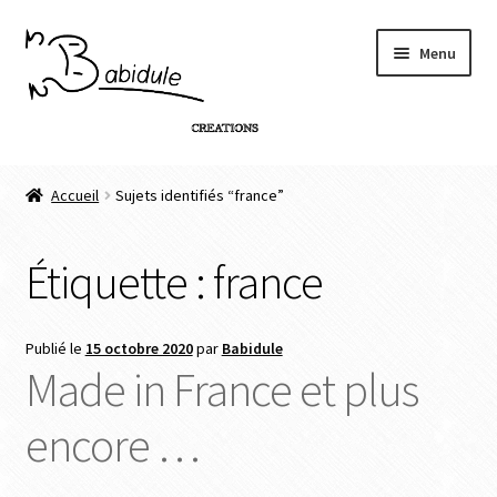
Menu
Accueil
Accueil
Sujets identifiés “france”
Boutique
Étiquette :
france
Personnalisation de produit
Infos
Publié le
15 octobre 2020
par
Babidule
Made in France et plus
Contact
encore …
Connexion