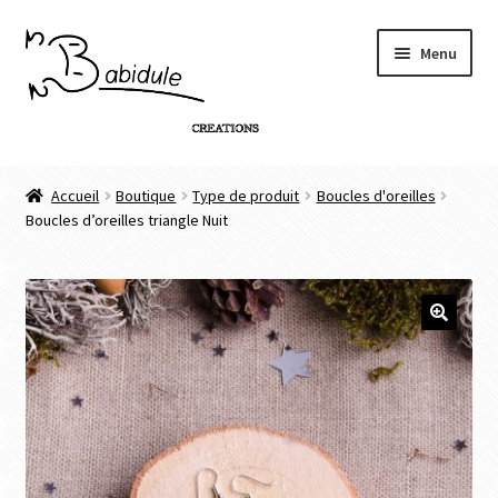
Menu
Accueil
Accueil
Boutique
Type de produit
Boucles d'oreilles
Boucles d’oreilles triangle Nuit
Boutique
Personnalisation de produit
Infos
🔍
Contact
Connexion