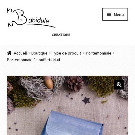
Menu
Accueil
Accueil
Boutique
Type de produit
Portemonnaie
Portemonnaie à soufflets Nuit
Boutique
Personnalisation de produit
Infos
🔍
Contact
Connexion