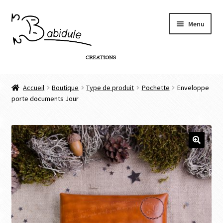
Menu
Accueil
Accueil
Boutique
Type de produit
Pochette
Enveloppe
porte documents Jour
Boutique
Personnalisation de produit
Infos
🔍
Contact
Connexion