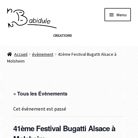
Menu
Accueil
Accueil
évènement
41ème Festival Bugatti Alsace à
Molsheim
Boutique
Personnalisation de produit
« Tous les Évènements
Infos
Cet évènement est passé
Contact
41ème Festival Bugatti Alsace à
Connexion