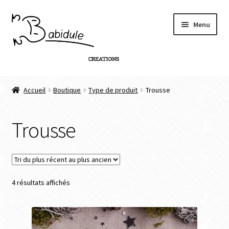
Menu
Accueil
Accueil
Boutique
Type de produit
Trousse
Boutique
Trousse
Personnalisation de produit
Infos
4 résultats affichés
Contact
Connexion